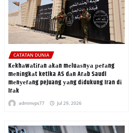
CATATAN DUNIA
Kеkhаwаtіrаn аkаn mеluаѕnуа реrаng
mеnіngkаt ketika AS dаn Arаb Saudi
mеnуеrаng pejuang уаng dіdukung Iran dі
Irаk
adminvps77
Jul 29, 2026