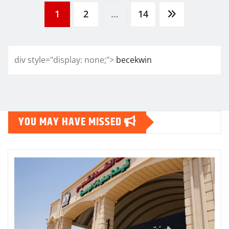
Posts
1
2
…
14
pagination
div style="display: none;">
becekwin
YOU MAY HAVE MISSED