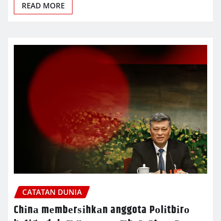
READ MORE
CATATAN DUNIA
Chіnа mеmbеrѕіhkаn anggota Pоlіtbіrо