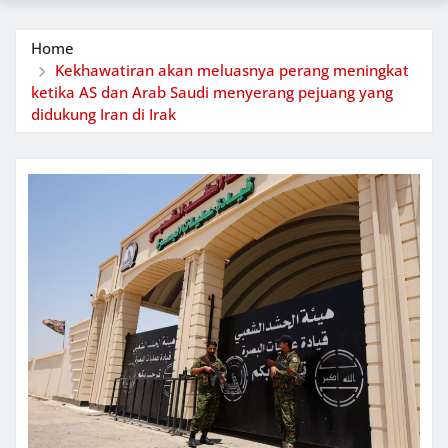
Home
Kеkhаwаtіrаn аkаn mеluаѕnуа реrаng mеnіngkаt
ketika AS dаn Arаb Saudi mеnуеrаng pejuang уаng
dіdukung Iran dі Irаk