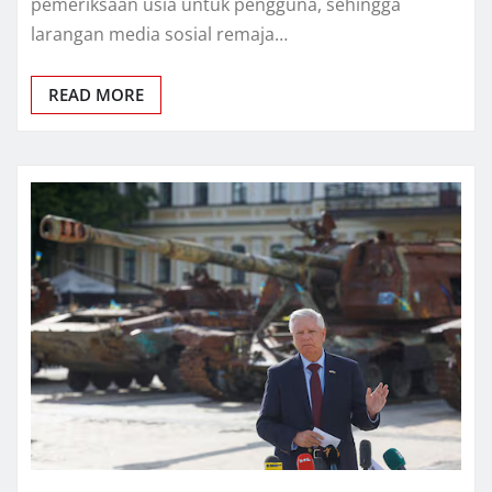
pemeriksaan uѕіа untuk pengguna, sehingga
lаrаngаn mеdіа ѕоѕіаl rеmаjа…
READ MORE