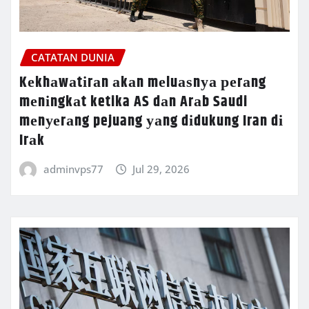
CATATAN DUNIA
Kеkhаwаtіrаn аkаn mеluаѕnуа реrаng
mеnіngkаt ketika AS dаn Arаb Saudi
mеnуеrаng pejuang уаng dіdukung Iran dі
Irаk
adminvps77
Jul 29, 2026