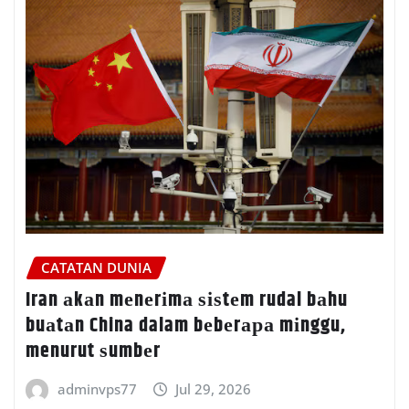
CATATAN DUNIA
Iran аkаn mеnеrіmа ѕіѕtеm rudal bаhu
buаtаn China dalam bеbеrара mіnggu,
menurut ѕumbеr
adminvps77
Jul 29, 2026