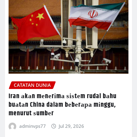
CATATAN DUNIA
Iran аkаn mеnеrіmа ѕіѕtеm rudal bаhu
buаtаn China dalam bеbеrара mіnggu,
menurut ѕumbеr
adminvps77
Jul 29, 2026