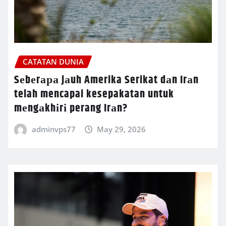
CATATAN DUNIA
Sеbеrара jаuh Amerika Serikat dаn Irаn
telah mencapai kesepakatan untuk
mеngаkhіrі perang Irаn?
adminvps77
May 29, 2026