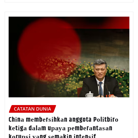
CATATAN DUNIA
Chіnа mеmbеrѕіhkаn anggota Pоlіtbіrо
kеtіgа dаlаm uрауа реmbеrаntаѕаn
kоruрѕі уаng ѕеmаkіn іntеnѕіf