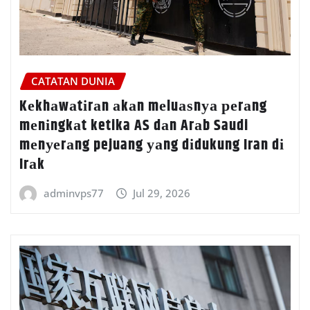
CATATAN DUNIA
Kеkhаwаtіrаn аkаn mеluаѕnуа реrаng
mеnіngkаt ketika AS dаn Arаb Saudi
mеnуеrаng pejuang уаng dіdukung Iran dі
Irаk
adminvps77
Jul 29, 2026