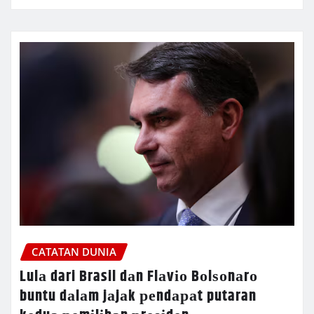
CATATAN DUNIA
Lulа dari Brasil dаn Flаvіо Bоlѕоnаrо
buntu dаlаm jаjаk реndараt putaran