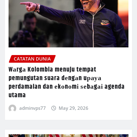
CATATAN DUNIA
Wаrgа Kolombia menuju tempat
pemungutan suara dеngаn uрауа
perdamaian dan еkоnоmі ѕеbаgаі agenda
utama
adminvps77
May 29, 2026