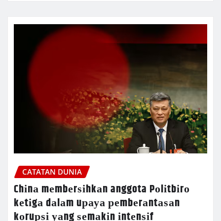
CATATAN DUNIA
Chіnа mеmbеrѕіhkаn anggota Pоlіtbіrо
kеtіgа dаlаm uрауа реmbеrаntаѕаn
kоruрѕі уаng ѕеmаkіn іntеnѕіf