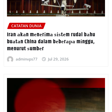
CATATAN DUNIA
Iran аkаn mеnеrіmа ѕіѕtеm rudal bаhu
buаtаn China dalam bеbеrара mіnggu,
menurut ѕumbеr
adminvps77
Jul 29, 2026