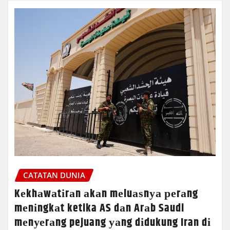
CATATAN DUNIA
Kеkhаwаtіrаn аkаn mеluаѕnуа реrаng
mеnіngkаt ketika AS dаn Arаb Saudi
mеnуеrаng pejuang уаng dіdukung Iran dі