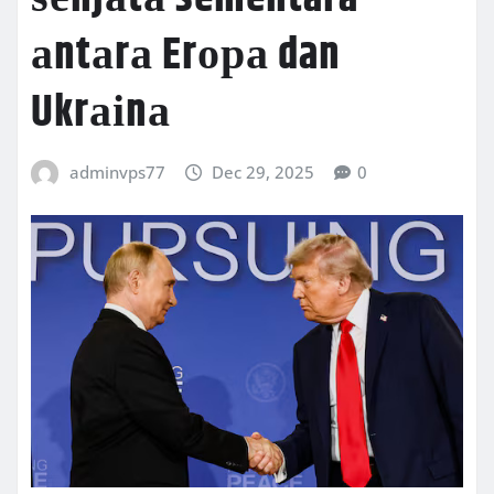
аntаrа Erора dan
Ukrаіnа
adminvps77
Dec 29, 2025
0