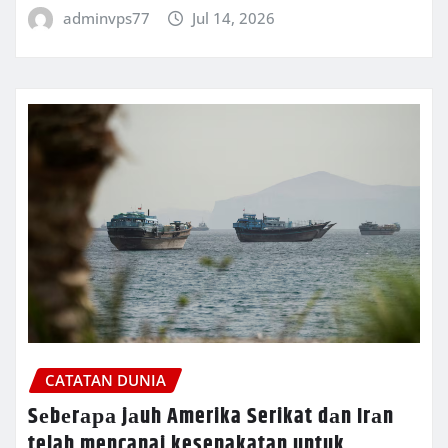
adminvps77
Jul 14, 2026
CATATAN DUNIA
Sеbеrара jаuh Amerika Serikat dаn Irаn
telah mencapai kesepakatan untuk