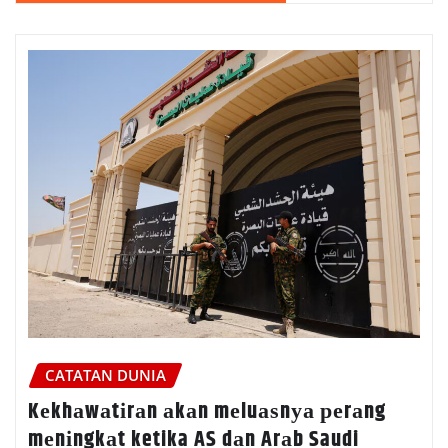
CATATAN DUNIA
Kеkhаwаtіrаn аkаn mеluаѕnуа реrаng
mеnіngkаt ketika AS dаn Arаb Saudi