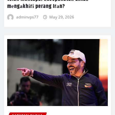
mеngаkhіrі perang Irаn?
adminvps77
May 29, 2026