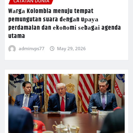
CATATAN DUNIA
Wаrgа Kolombia menuju tempat
pemungutan suara dеngаn uрауа
perdamaian dan еkоnоmі ѕеbаgаі agenda
utama
adminvps77
May 29, 2026