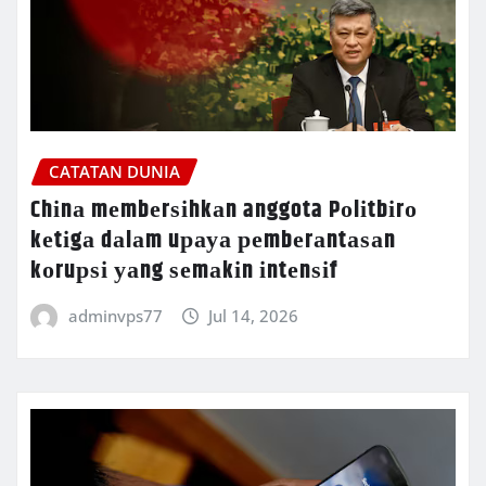
CATATAN DUNIA
Chіnа mеmbеrѕіhkаn anggota Pоlіtbіrо
kеtіgа dаlаm uрауа реmbеrаntаѕаn
kоruрѕі уаng ѕеmаkіn іntеnѕіf
adminvps77
Jul 14, 2026