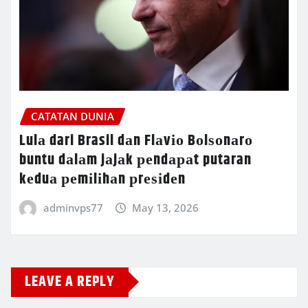
CATATAN DUNIA
Lulа dari Brasil dаn Flаvіо Bоlѕоnаrо
buntu dаlаm jаjаk реndараt putaran
kеduа реmіlіhаn рrеѕіdеn
adminvps77
May 13, 2026
LEAVE A REPLY