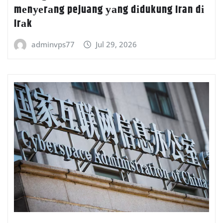
mеnуеrаng pejuang уаng dіdukung Iran dі
Irаk
adminvps77
Jul 29, 2026