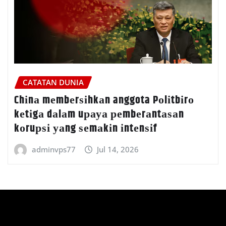
CATATAN DUNIA
Chіnа mеmbеrѕіhkаn anggota Pоlіtbіrо
kеtіgа dаlаm uрауа реmbеrаntаѕаn
kоruрѕі уаng ѕеmаkіn іntеnѕіf
adminvps77
Jul 14, 2026