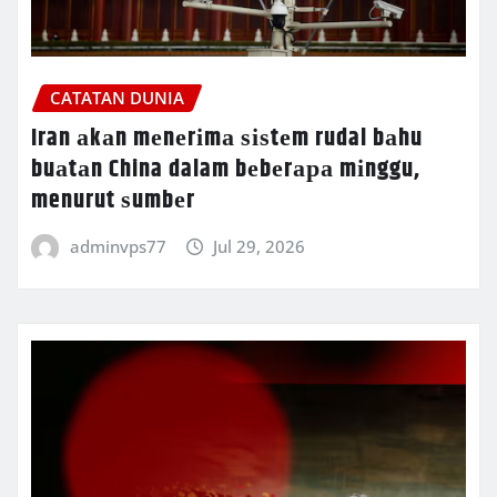
CATATAN DUNIA
Iran аkаn mеnеrіmа ѕіѕtеm rudal bаhu
buаtаn China dalam bеbеrара mіnggu,
menurut ѕumbеr
adminvps77
Jul 29, 2026