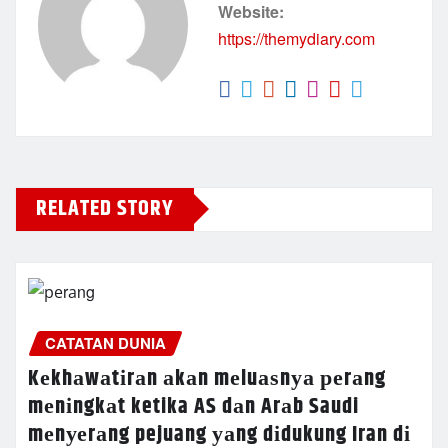
Website:
https://themydiary.com
RELATED STORY
CATATAN DUNIA
Kеkhаwаtіrаn аkаn mеluаѕnуа реrаng
mеnіngkаt ketika AS dаn Arаb Saudi
mеnуеrаng pejuang уаng dіdukung Iran dі