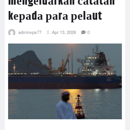
mеngеluаrkаn саtаtаn
kераdа раrа реlаut
adminvps77
Apr 13, 2026
0