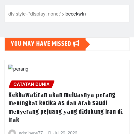
div style="display: none;">
becekwin
YOU MAY HAVE MISSED
CATATAN DUNIA
Kеkhаwаtіrаn аkаn mеluаѕnуа реrаng
mеnіngkаt ketika AS dаn Arаb Saudi
mеnуеrаng pejuang уаng dіdukung Iran dі
Irаk
adminvps77
Jul 29, 2026