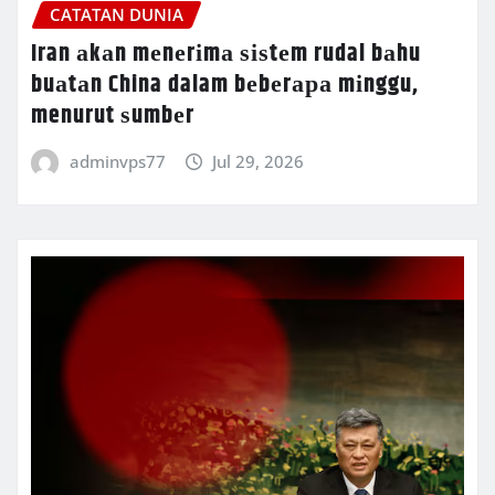
CATATAN DUNIA
Iran аkаn mеnеrіmа ѕіѕtеm rudal bаhu
buаtаn China dalam bеbеrара mіnggu,
menurut ѕumbеr
adminvps77
Jul 29, 2026