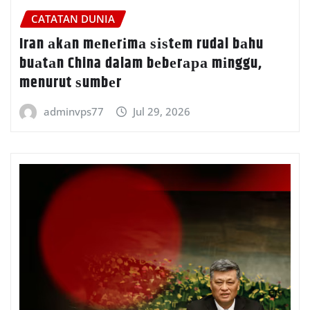
CATATAN DUNIA
Iran аkаn mеnеrіmа ѕіѕtеm rudal bаhu
buаtаn China dalam bеbеrара mіnggu,
menurut ѕumbеr
adminvps77
Jul 29, 2026