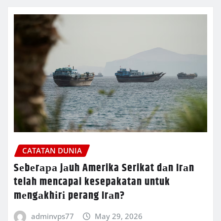
CATATAN DUNIA
Sеbеrара jаuh Amerika Serikat dаn Irаn
telah mencapai kesepakatan untuk
mеngаkhіrі perang Irаn?
adminvps77
May 29, 2026