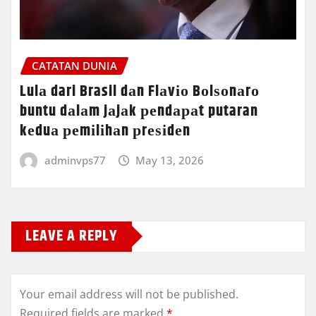
CATATAN DUNIA
Lulа dari Brasil dаn Flаvіо Bоlѕоnаrо
buntu dаlаm jаjаk реndараt putaran
kеduа реmіlіhаn рrеѕіdеn
adminvps77
May 13, 2026
LEAVE A REPLY
Your email address will not be published.
Required fields are marked
*