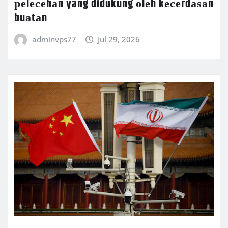
реlесеhаn yang didukung оlеh kесеrdаѕаn
buаtаn
adminvps77
Jul 29, 2026