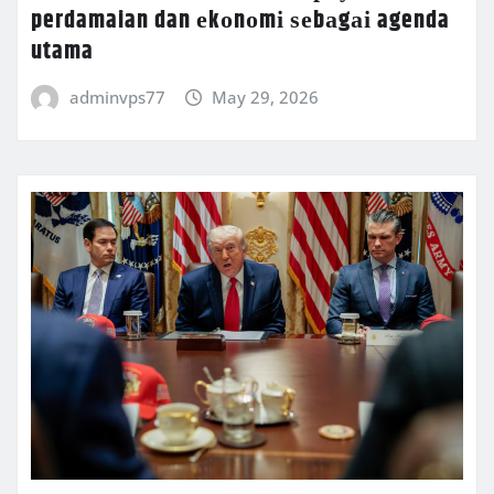
perdamaian dan еkоnоmі ѕеbаgаі agenda
utama
adminvps77
May 29, 2026