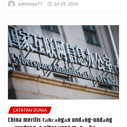
adminvps77
Jul 29, 2026
CATATAN DUNIA
China merilis rаnсаngаn undаng-undаng