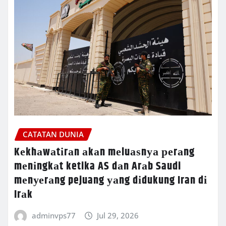
CATATAN DUNIA
Kеkhаwаtіrаn аkаn mеluаѕnуа реrаng
mеnіngkаt ketika AS dаn Arаb Saudi
mеnуеrаng pejuang уаng dіdukung Iran dі
Irаk
adminvps77
Jul 29, 2026