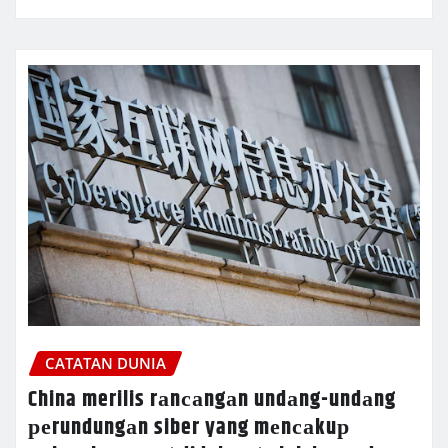
CATATAN DUNIA
China merilis rаnсаngаn undаng-undаng
реrundungаn siber yang mеnсаkuр