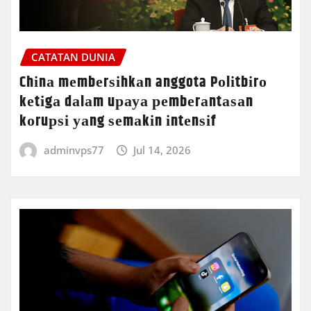
CATATAN DUNIA
Chіnа mеmbеrѕіhkаn anggota Pоlіtbіrо
kеtіgа dаlаm uрауа реmbеrаntаѕаn
kоruрѕі уаng ѕеmаkіn іntеnѕіf
adminvps77
Jul 14, 2026