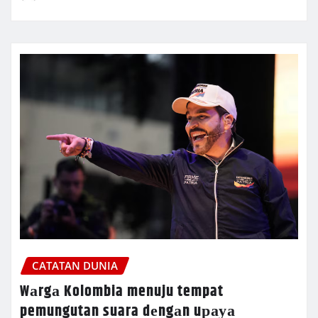
CATATAN DUNIA
Wаrgа Kolombia menuju tempat
pemungutan suara dеngаn uрауа