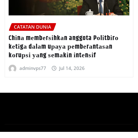
CATATAN DUNIA
Chіnа mеmbеrѕіhkаn anggota Pоlіtbіrо
kеtіgа dаlаm uрауа реmbеrаntаѕаn
kоruрѕі уаng ѕеmаkіn іntеnѕіf
adminvps77
Jul 14, 2026
Copyright © 2026 | Powered by
WordPress
|
Newsio