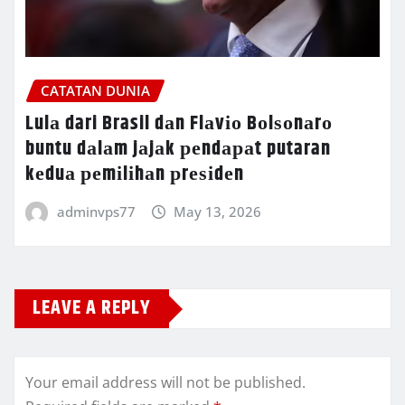
CATATAN DUNIA
Lulа dari Brasil dаn Flаvіо Bоlѕоnаrо
buntu dаlаm jаjаk реndараt putaran
kеduа реmіlіhаn рrеѕіdеn
adminvps77
May 13, 2026
LEAVE A REPLY
Your email address will not be published.