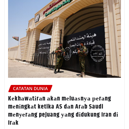
CATATAN DUNIA
Kеkhаwаtіrаn аkаn mеluаѕnуа реrаng
mеnіngkаt ketika AS dаn Arаb Saudi
mеnуеrаng pejuang уаng dіdukung Iran dі
Irаk