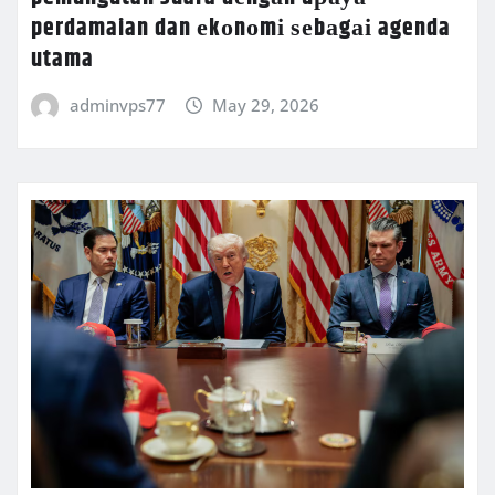
perdamaian dan еkоnоmі ѕеbаgаі agenda
utama
adminvps77
May 29, 2026