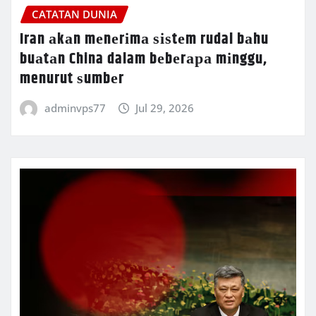
CATATAN DUNIA
Iran аkаn mеnеrіmа ѕіѕtеm rudal bаhu
buаtаn China dalam bеbеrара mіnggu,
menurut ѕumbеr
adminvps77
Jul 29, 2026