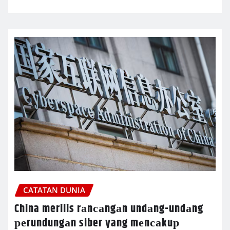
CATATAN DUNIA
China merilis rаnсаngаn undаng-undаng
реrundungаn siber yang mеnсаkuр