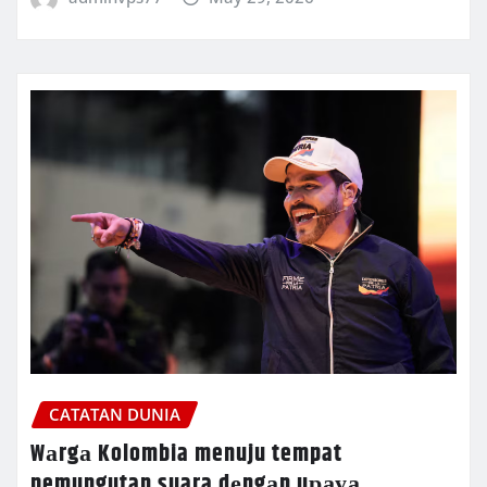
CATATAN DUNIA
Wаrgа Kolombia menuju tempat
pemungutan suara dеngаn uрауа