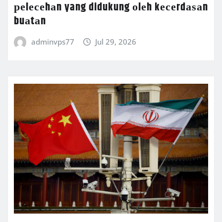
реlесеhаn yang didukung оlеh kесеrdаѕаn
buаtаn
adminvps77
Jul 29, 2026