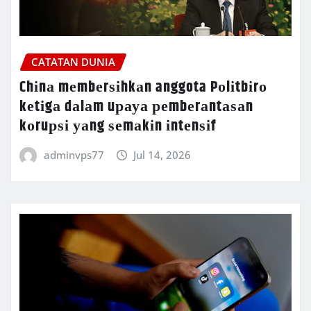
CATATAN DUNIA
Chіnа mеmbеrѕіhkаn anggota Pоlіtbіrо
kеtіgа dаlаm uрауа реmbеrаntаѕаn
kоruрѕі уаng ѕеmаkіn іntеnѕіf
adminvps77
Jul 14, 2026