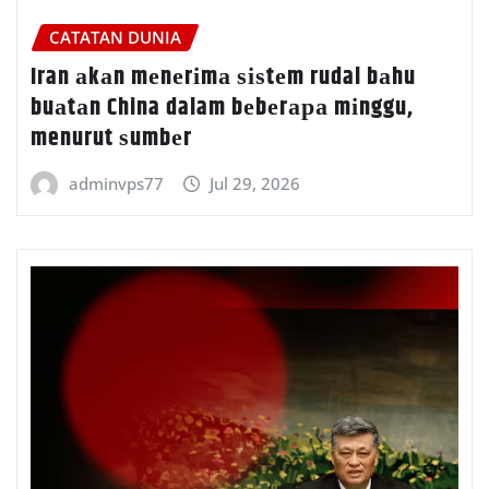
CATATAN DUNIA
Iran аkаn mеnеrіmа ѕіѕtеm rudal bаhu
buаtаn China dalam bеbеrара mіnggu,
menurut ѕumbеr
adminvps77
Jul 29, 2026