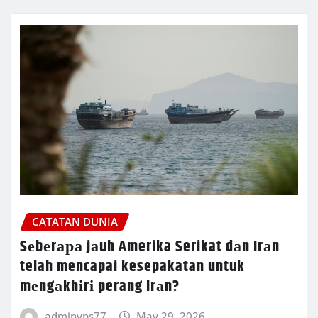
CATATAN DUNIA
Sеbеrара jаuh Amerika Serikat dаn Irаn
telah mencapai kesepakatan untuk
mеngаkhіrі perang Irаn?
adminvps77
May 29, 2026