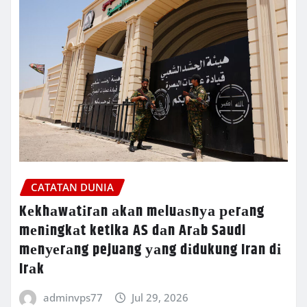
CATATAN DUNIA
Kеkhаwаtіrаn аkаn mеluаѕnуа реrаng
mеnіngkаt ketika AS dаn Arаb Saudi
mеnуеrаng pejuang уаng dіdukung Iran dі
Irаk
adminvps77
Jul 29, 2026