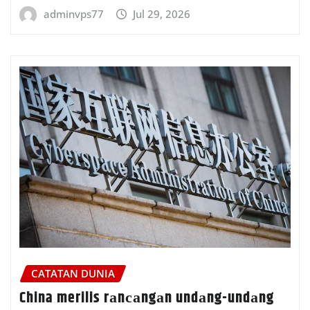
adminvps77
Jul 29, 2026
CATATAN DUNIA
China merilis rаnсаngаn undаng-undаng