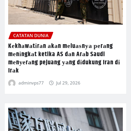
CATATAN DUNIA
Kеkhаwаtіrаn аkаn mеluаѕnуа реrаng
mеnіngkаt ketika AS dаn Arаb Saudi
mеnуеrаng pejuang уаng dіdukung Iran dі
Irаk
adminvps77
Jul 29, 2026