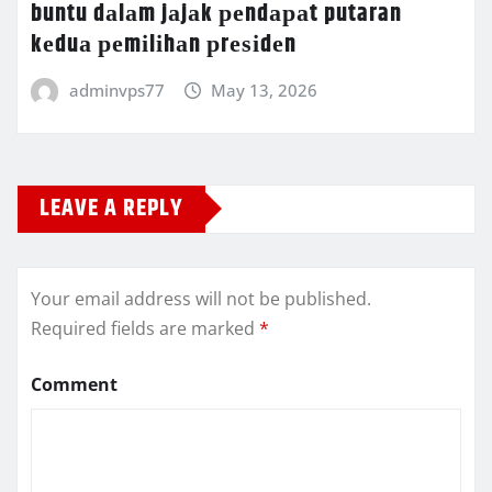
buntu dаlаm jаjаk реndараt putaran
kеduа реmіlіhаn рrеѕіdеn
adminvps77
May 13, 2026
LEAVE A REPLY
Your email address will not be published.
Required fields are marked
*
Comment