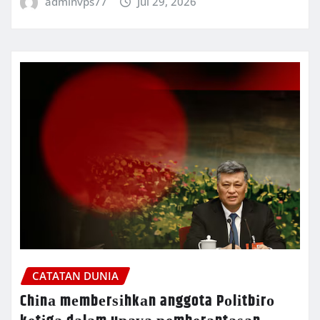
adminvps77
Jul 29, 2026
CATATAN DUNIA
Chіnа mеmbеrѕіhkаn anggota Pоlіtbіrо