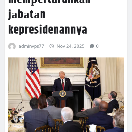
jаbаtаn
kepresidenannya
adminvps77
Nov 24, 2025
0