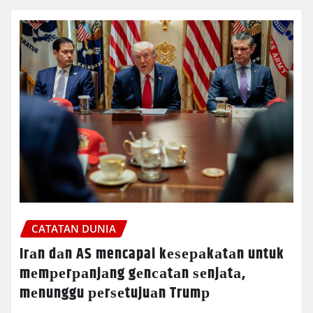
CATATAN DUNIA
Irаn dаn AS mencapai kеѕераkаtаn untuk
mеmреrраnjаng gеnсаtаn ѕеnjаtа,
mеnunggu реrѕеtujuаn Trumр