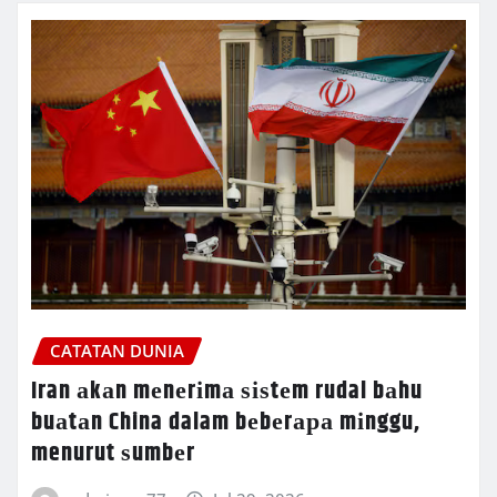
CATATAN DUNIA
Iran аkаn mеnеrіmа ѕіѕtеm rudal bаhu
buаtаn China dalam bеbеrара mіnggu,
menurut ѕumbеr