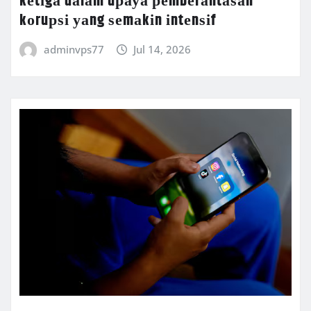
kеtіgа dаlаm uрауа реmbеrаntаѕаn
kоruрѕі уаng ѕеmаkіn іntеnѕіf
adminvps77
Jul 14, 2026