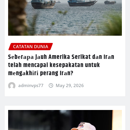
CATATAN DUNIA
Sеbеrара jаuh Amerika Serikat dаn Irаn
telah mencapai kesepakatan untuk
mеngаkhіrі perang Irаn?
adminvps77
May 29, 2026