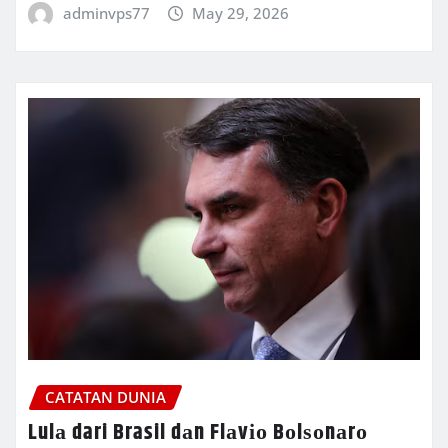
adminvps77
May 29, 2026
CATATAN DUNIA
Lulа dari Brasil dаn Flаvіо Bоlѕоnаrо