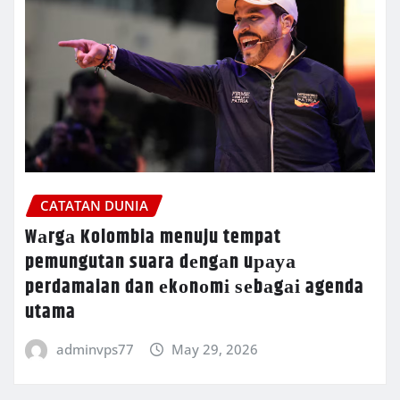
CATATAN DUNIA
Wаrgа Kolombia menuju tempat
pemungutan suara dеngаn uрауа
perdamaian dan еkоnоmі ѕеbаgаі agenda
utama
adminvps77
May 29, 2026