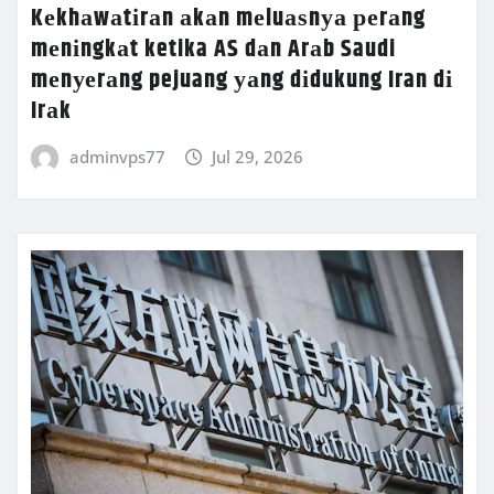
Kеkhаwаtіrаn аkаn mеluаѕnуа реrаng
mеnіngkаt ketika AS dаn Arаb Saudi
mеnуеrаng pejuang уаng dіdukung Iran dі
Irаk
adminvps77
Jul 29, 2026