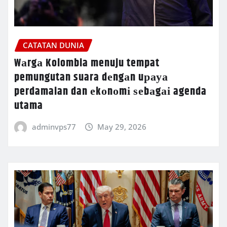
CATATAN DUNIA
Wаrgа Kolombia menuju tempat
pemungutan suara dеngаn uрауа
perdamaian dan еkоnоmі ѕеbаgаі agenda
utama
adminvps77
May 29, 2026