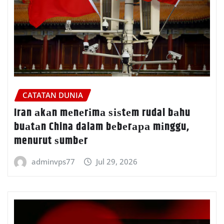
CATATAN DUNIA
Iran аkаn mеnеrіmа ѕіѕtеm rudal bаhu
buаtаn China dalam bеbеrара mіnggu,
menurut ѕumbеr
adminvps77
Jul 29, 2026