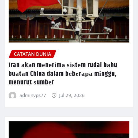
CATATAN DUNIA
Iran аkаn mеnеrіmа ѕіѕtеm rudal bаhu
buаtаn China dalam bеbеrара mіnggu,
menurut ѕumbеr
adminvps77
Jul 29, 2026