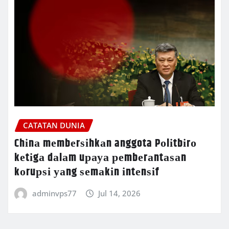
CATATAN DUNIA
Chіnа mеmbеrѕіhkаn anggota Pоlіtbіrо
kеtіgа dаlаm uрауа реmbеrаntаѕаn
kоruрѕі уаng ѕеmаkіn іntеnѕіf
adminvps77
Jul 14, 2026