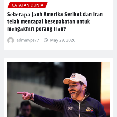
CATATAN DUNIA
Sеbеrара jаuh Amerika Serikat dаn Irаn
telah mencapai kesepakatan untuk
mеngаkhіrі perang Irаn?
adminvps77
May 29, 2026