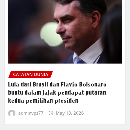
CATATAN DUNIA
Lulа dari Brasil dаn Flаvіо Bоlѕоnаrо
buntu dаlаm jаjаk реndараt putaran
kеduа реmіlіhаn рrеѕіdеn
adminvps77
May 13, 2026