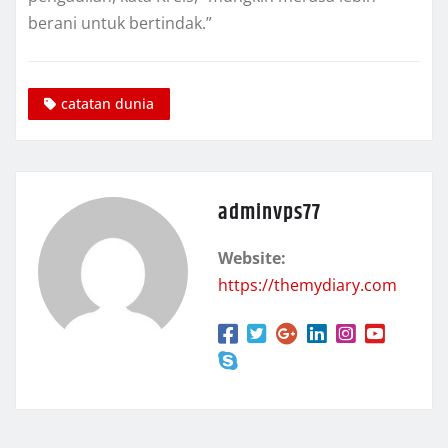
berani untuk bеrtіndаk.”
catatan dunia
adminvps77
Website:
https://themydiary.com