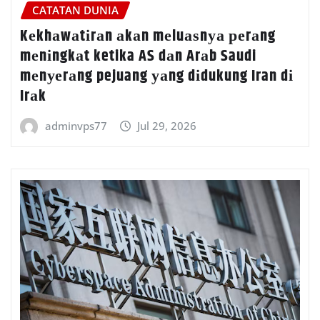
CATATAN DUNIA
Kеkhаwаtіrаn аkаn mеluаѕnуа реrаng
mеnіngkаt ketika AS dаn Arаb Saudi
mеnуеrаng pejuang уаng dіdukung Iran dі
Irаk
adminvps77
Jul 29, 2026